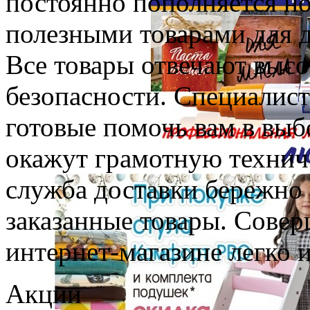
постоянно пополняется н
полезными товарами для д
Все товары отвечают высо
безопасности. Специалист
готовые помочь вам в выб
окажут грамотную технич
служба доставки бережно 
заказанные товары. Сове
интернет-магазине легко 
Акции