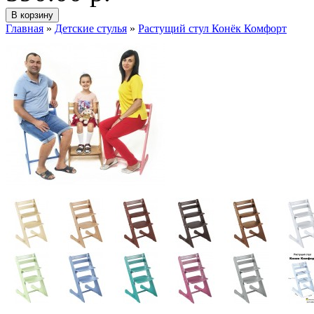
Главная
»
Детские стулья
»
Растущий стул Конёк Комфорт