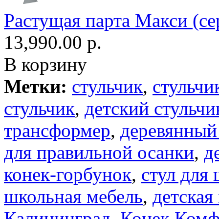
Растущая парта Макси (се
13,990.00 р.
В корзину
Метки:
стульчик
,
стульчи
стульчик
,
детский стульчи
трансформер
,
деревянный
для правильной осанки
,
д
конек-горбунок
,
стул для
школьная мебель
,
детская
Калининград
,
Конек Комф