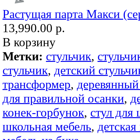
Растущая парта Макси (се
13,990.00 р.
В корзину
Метки:
стульчик
,
стульчи
стульчик
,
детский стульчи
трансформер
,
деревянный
для правильной осанки
,
д
конек-горбунок
,
стул для
школьная мебель
,
детская