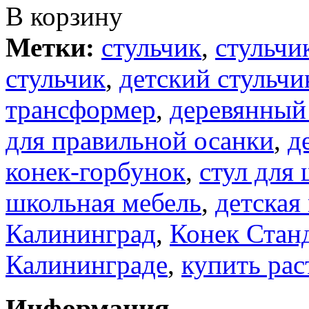
В корзину
Метки:
стульчик
,
стульчи
стульчик
,
детский стульчи
трансформер
,
деревянный
для правильной осанки
,
д
конек-горбунок
,
стул для
школьная мебель
,
детская
Калининград
,
Конек Стан
Калининграде
,
купить рас
Информация