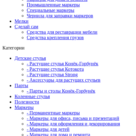
Промышленные маркеры
Специальные маркеры
Чернила для заправки маркеров
Мелки
Сделай сам
Средства для реставрации мебели
Средства крепления грузов
Категории
Детские стулья
- Растущие стулья Конёк-Горбунёк
- Растущие стулья Котокота
- Растущие стулья Strong
- Аксессуары для растущих стульев
Парты
- Парты и столы Конёк-Горбунёк
Коленныe стулья
Полезности
Маркеры
- Перманентные маркеры
- Маркеры для офиса, письма и презентаций
- Маркеры для оформления и декорирования
- Маркеры для детей
- Маркеры для дома и ремонта