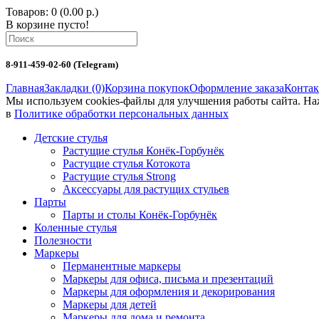
Товаров: 0 (0.00 р.)
В корзине пусто!
8-911-459-02-60 (Telegram)
Главная
Закладки (0)
Корзина покупок
Оформление заказа
Конта
Мы используем cookies-файлы для улучшения работы сайта. Н
в
Политике обработки персональных данных
Детские стулья
Растущие стулья Конёк-Горбунёк
Растущие стулья Котокота
Растущие стулья Strong
Аксессуары для растущих стульев
Парты
Парты и столы Конёк-Горбунёк
Коленныe стулья
Полезности
Маркеры
Перманентные маркеры
Маркеры для офиса, письма и презентаций
Маркеры для оформления и декорирования
Маркеры для детей
Маркеры для дома и ремонта