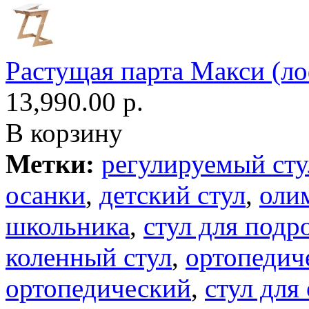
Растущая парта Макси (ло
13,990.00 р.
В корзину
Метки:
регулируемый сту
осанки
,
детский стул
,
оли
школьника
,
стул для подр
коленный стул
,
ортопедич
ортопедический
,
стул для