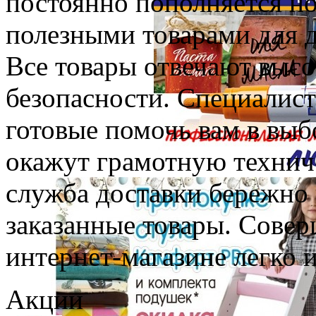
постоянно пополняется н
полезными товарами для д
Все товары отвечают высо
безопасности. Специалист
готовые помочь вам в выб
окажут грамотную технич
служба доставки бережно 
заказанные товары. Сове
интернет-магазине легко 
Акции